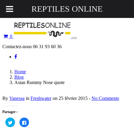
REPTILES ONLINE
0
Toggle
navigation
Contactez-nous 06 31 93 60 36
Home
Blog
Asian Rummy Nose quote
By
Vanessa
in
Freshwater
on 25 février 2015 -
No Comments
Partager :
Cliquez
Cliquez
pour
pour
partager
partager
sur
sur