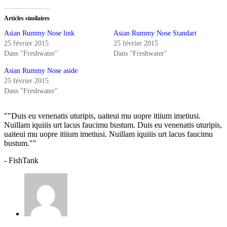
Twitter(ouvre
Facebook(ouvre
dans
dans
une
une
Articles similaires
nouvelle
nouvelle
fenêtre)
fenêtre)
Asian Rummy Nose link
Asian Rummy Nose Standart
25 février 2015
25 février 2015
Dans "Freshwater"
Dans "Freshwater"
Asian Rummy Nose aside
25 février 2015
Dans "Freshwater"
""Duis eu venenatis uturipis, uaiteui mu uopre itiium imetiusi.
Nuillam iquiiis urt lacus faucimu bustum. Duis eu venenatis uturipis,
uaiteui mu uopre itiium imetiusi. Nuillam iquiiis urt lacus faucimu
bustum.""
- FishTank