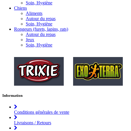
Soin, Hygiène
Chiens
Aliments
Autour du repas
Soin, Hygiène
Rongeurs (furets, lapins, rats)
Autour du repas
Jeux
Soin, Hygiène
Information
Conditions générales de vente
Livraisons / Retours