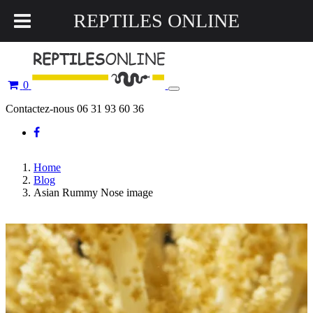
REPTILES ONLINE
0
Toggle
navigation
Contactez-nous 06 31 93 60 36
Home
Blog
Asian Rummy Nose image