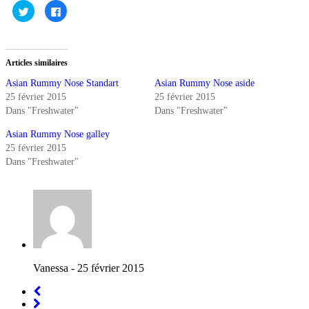
Cliquez
Cliquez
pour
pour
partager
partager
sur
sur
Twitter(ouvre
Facebook(ouvre
dans
dans
une
une
Articles similaires
nouvelle
nouvelle
fenêtre)
fenêtre)
Asian Rummy Nose Standart
Asian Rummy Nose aside
25 février 2015
25 février 2015
Dans "Freshwater"
Dans "Freshwater"
Asian Rummy Nose galley
25 février 2015
Dans "Freshwater"
Vanessa
- 25 février 2015