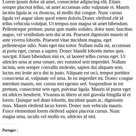
Lorem ipsum dolor sit amet, consectetur adipiscing elit. Etiam
semper placerat tellus, sit amet accumsan odio vulputate et. Mauris
lacinia ligula ac ex rhoncus, id mollis dui congue. Nunc cursus
ligula vel augue ulum quod estem doloris.Donec eleifend elit id
tellus vehicula volutpat. Ut tempus non magna sit amet bibendum.
Pellentesque pretium, purus quis mattis sodales, dolor nunc faucibus
augue, vel vestibulum sem dui at mi. Praesent dignissim mauris id
ante viverra lobortis. Praesent vitae tincidunt magna, eget
pellentesque odio. Nam eget nisi tortor. Nullam nulla mi, accumsan
at porta eget, cursus a sapien. Donec blandit lobortis metus quis
suscipit. Etiam bibendum nisi ex, ut laoreet tellus cursus eget. Ut
ultricies urna at urna ornare, nec euismod sem imperdiet. Nullam
lacinia, sem semper convallis molestie, sapien dui aliquam sem,
luctus mo lestie arcu dui in justo. Aliquam est orci, tempor porttitor
consectetur at, vulputate vel urna. In eu imperdiet mi. Donec congue
interdum mauris, nec cursus nisi egestas sed. Suspendisse in est
pretium, consectetur sem eget, pulvinar ligula. Mauris id purus eget
mi ultrices hendrerit. Vivamus in libero ut nisl gravida fringilla id et
lorem. Quisque sed diam lobortis, tincidunt quam ac, dignissim
risus. Mauris eleifend lacus lorem. Donec non vehicula mauris.
Fusce elementum lorem eleifend sapien placerat cursus. Nunc
magna urna, iaculis vel mollis eu, ultricies id nisl.
Partager :