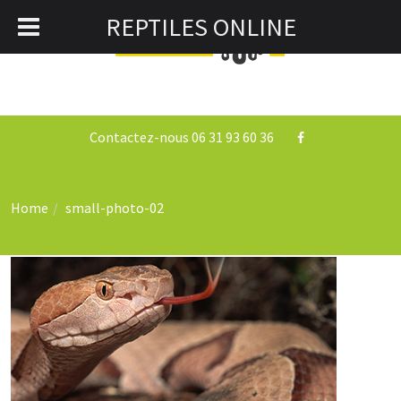
REPTILES ONLINE
0
Togg
navi
Contactez-nous 06 31 93 60 36
Home
small-photo-02