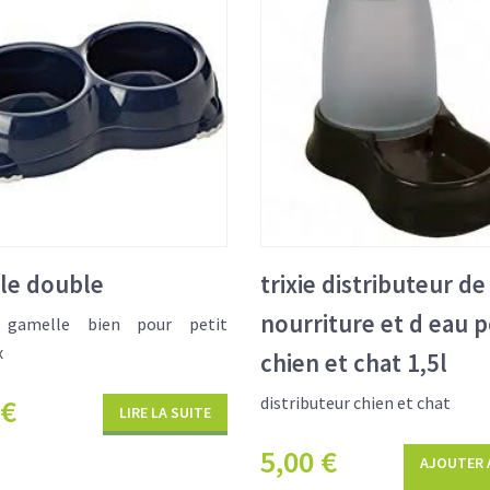
le double
trixie distributeur de
nourriture et d eau 
 gamelle bien pour petit
x
chien et chat 1,5l
€
distributeur chien et chat
LIRE LA SUITE
5,00
€
AJOUTER 