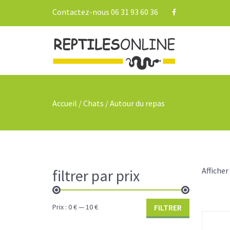
Contactez-nous 06 31 93 60 36
Accueil
/
Chats
/ Autour du repas
Afficher
filtrer par prix
Prix :
0 €
—
10 €
FILTRER