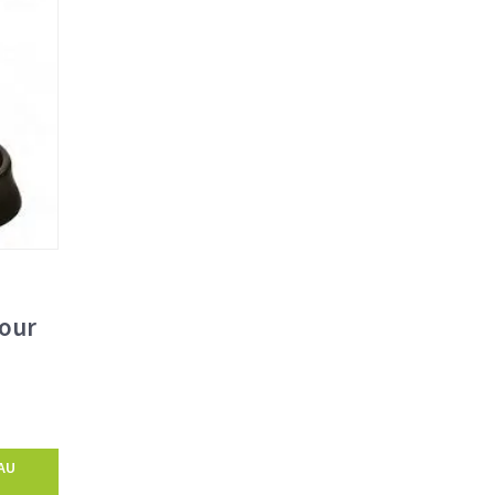
pour
AU