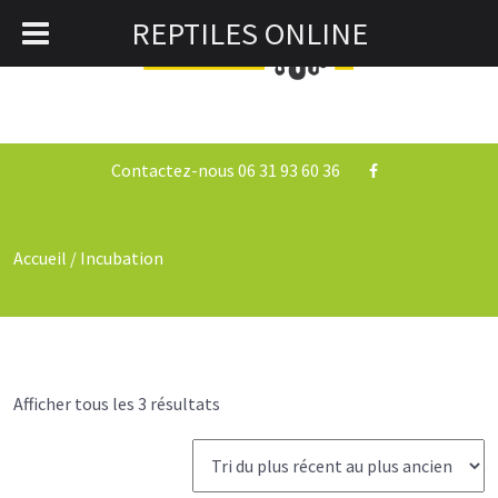
REPTILES ONLINE
0
Togg
navi
Contactez-nous 06 31 93 60 36
Accueil
/ Incubation
Afficher tous les 3 résultats