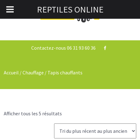
REPTILES ONLINE
0
Togg
navi
Contactez-nous 06 31 93 60 36
Accueil
/
Chauffage
/ Tapis chauffants
Afficher tous les 5 résultats