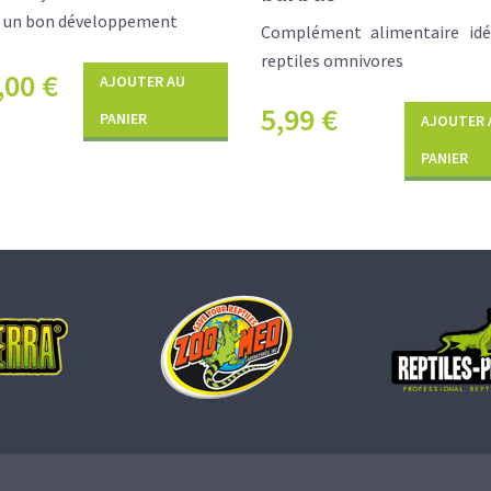
e un bon développement
Complément alimentaire idé
reptiles omnivores
,00
€
AJOUTER AU
5,99
€
PANIER
AJOUTER 
PANIER