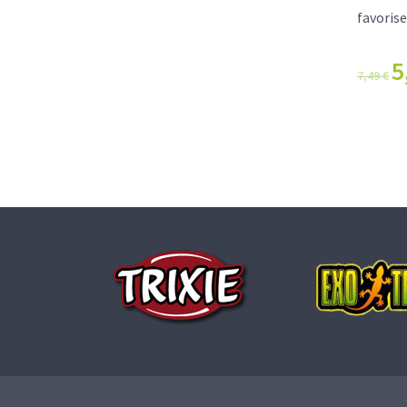
favoris
5
7,49
€