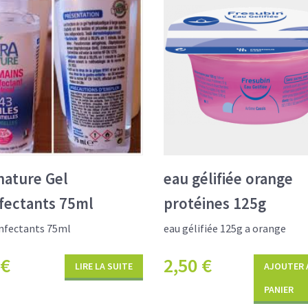
nature Gel
eau gélifiée orange
fectants 75ml
protéines 125g
infectants 75ml
eau gélifiée 125g a orange
€
2,50
€
LIRE LA SUITE
AJOUTER 
PANIER