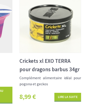
Crickets xl EXO TERRA
pour dragons barbus 34gr
Complément alimentaire idéal pour
pogona et geckos
AU
8,99
€
LIRE LA SUITE