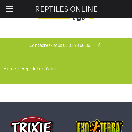
REPTILES ONLINE
0
Togg
navi
Contactez-nous 06 31 93 60 36
Home
ReptileTextWhite