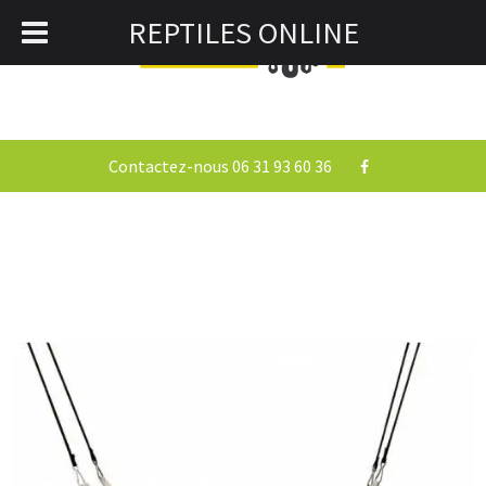
REPTILES ONLINE
0
Togg
navi
Contactez-nous 06 31 93 60 36