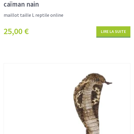
caïman nain
maillot taille L reptile online
25,00
€
LIRE LA SUITE