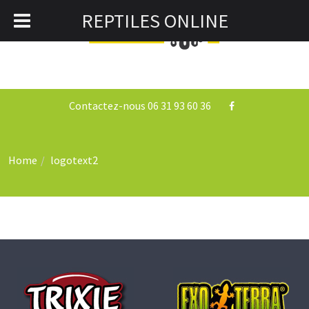
REPTILES ONLINE
0
Togg
navi
Contactez-nous 06 31 93 60 36
Home
logotext2