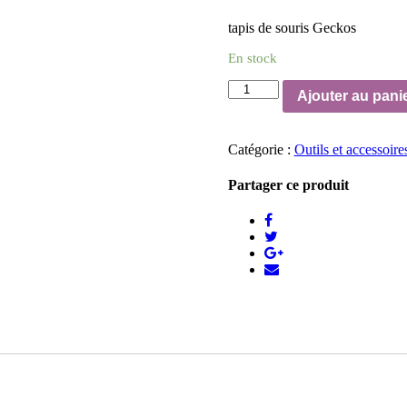
tapis de souris Geckos
En stock
quantité
Ajouter au pani
de
tapis
de
Catégorie :
Outils et accessoire
souris
Geckos
Partager ce produit