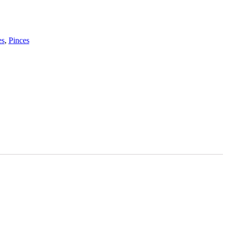
es
,
Pinces