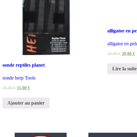
alligator en p
alligator en p
26,00
€
20,00
€
sonde reptiles planet
Lire la suite
sonde herp Tools
20,00
€
15,00
€
Ajouter au panier