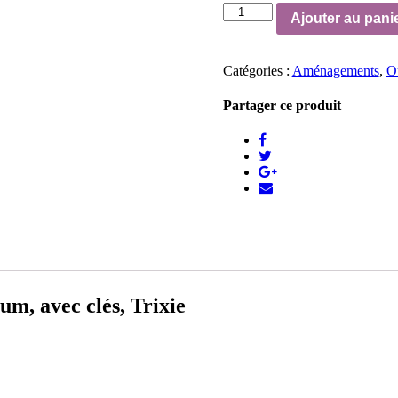
quantité
Ajouter au pani
de
Serrure
pour
Catégories :
Aménagements
,
Ou
portes
coulissantes
Partager ce produit
um, avec clés, Trixie