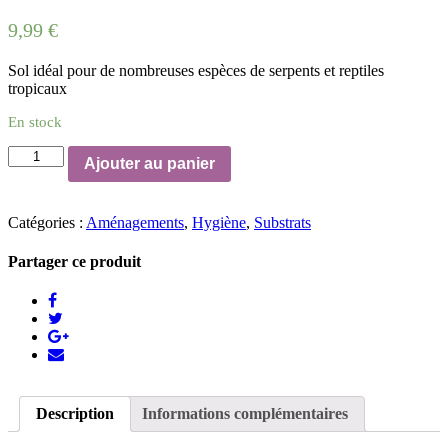
9,99
€
Sol idéal pour de nombreuses espèces de serpents et reptiles
tropicaux
En stock
quantité
Ajouter au panier
de
Copeaux
de
Catégories :
Aménagements
,
Hygiène
,
Substrats
Pin,
10
L
Partager ce produit
Description
Informations complémentaires