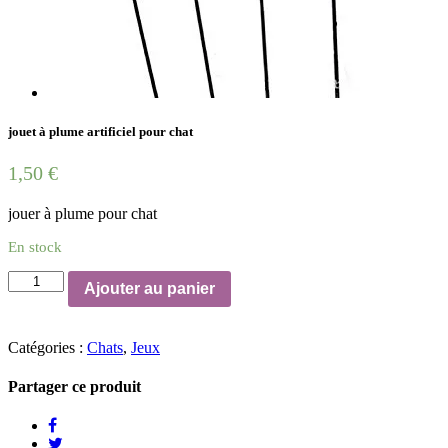
jouet à plume artificiel pour chat
1,50
€
jouer à plume pour chat
En stock
quantité
Ajouter au panier
de
jouet
à
Catégories :
Chats
,
Jeux
plume
artificiel
pour
Partager ce produit
chat