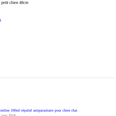
ur petit chien 48cm
s
ontline 100ml répulsif antiparasitaire pour chien chat
7 juin 2018