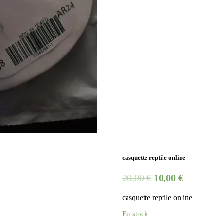
casquette reptile online
20,00
€
10,00
€
casquette reptile online
En stock