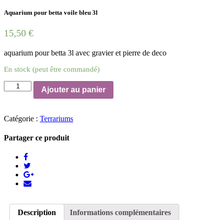
Aquarium pour betta voile bleu 3l
15,50
€
aquarium pour betta 3l avec gravier et pierre de deco
En stock (peut être commandé)
quantité
Ajouter au panier
de
Aquarium
pour
Catégorie :
Terrariums
betta
voile
bleu
Partager ce produit
3l
Description
Informations complémentaires