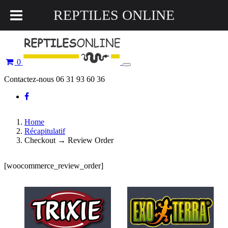
REPTILES ONLINE
0
Toggle
navigation
Contactez-nous 06 31 93 60 36
Home
Récapitulatif
Checkout → Review Order
[woocommerce_review_order]